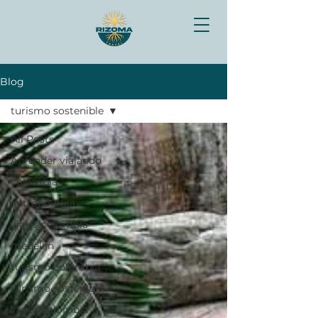
Blog
turismo sostenible
All Posts
Aprender viajando
colombia
antropología
viajes colombia
medellín
turismo colombia
turismo sostenible
viajes colombia