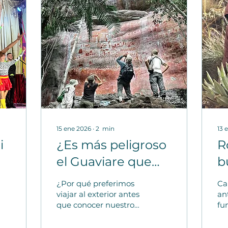
15 ene 2026
∙
2
min
13 
i
¿Es más peligroso
R
el Guaviare que
b
Bogotá?
v
¿Por qué preferimos
Ca
ía
C
viajar al exterior antes
an
que conocer nuestro
fu
m
país? Camila Mora
Tr
analiza el estigma de
su