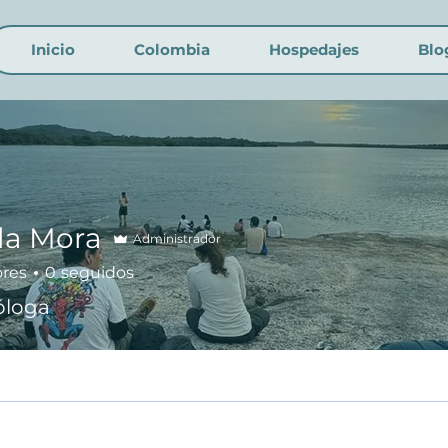
Inicio
Colombia
Hospedajes
Blo
la Mora
Administrador
ores
0
seguidos
óloga