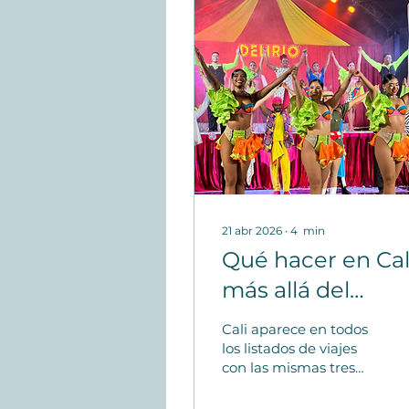
21 abr 2026
∙
4
min
Qué hacer en Cal
más allá del
turismo
Cali aparece en todos
convencional: gu
los listados de viajes
con las mismas tres
para viajeros con
palabras: salsa,
gastronomía, clima. Y