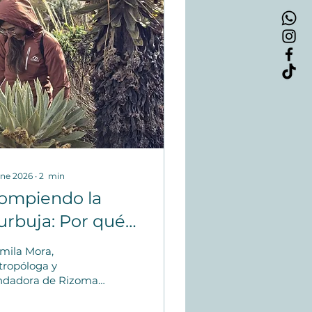
ene 2026
∙
2
min
ompiendo la
urbuja: Por qué
iajar por
mila Mora,
olombia cambió
tropóloga y
ndadora de Rizoma
i mirada como
avel, nos relata cómo
 curiosidad innata