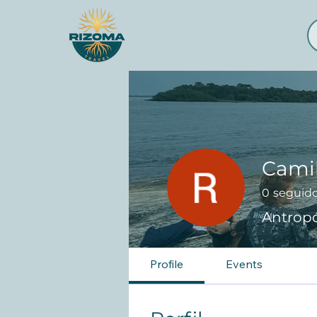
Cami
0
seguid
Antrop
Profile
Events